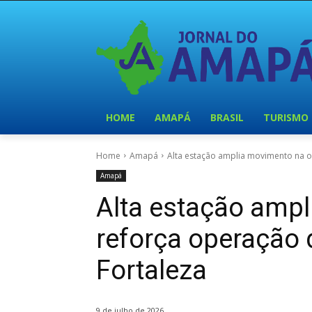
HOME
AMAPÁ
BRASIL
TURISMO
Home
Amapá
Alta estação amplia movimento na or
Amapá
Alta estação ampl
reforça operação 
Fortaleza
9 de julho de 2026