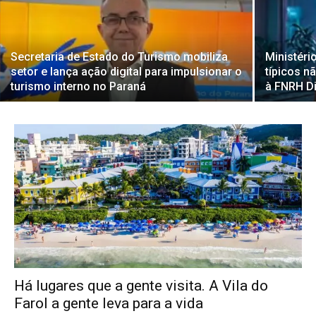
Secretaria de Estado do Turismo mobiliza
Ministéri
setor e lança ação digital para impulsionar o
típicos n
turismo interno no Paraná
à FNRH Di
Há lugares que a gente visita. A Vila do
Farol a gente leva para a vida