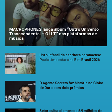
MACROPHONES lança álbum “Outro Universo
Transcendental – O.U.T.” nas plataformas de
música
Livro infantil da escritora paranaense
Paula Lima estará na Bett Brasil 2026
O Agente Secreto faz história no Globo
de Ouro com dois prêmios
Setor cultural emprega 5,9 milhões de