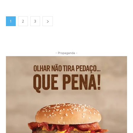
1
2
3
- Propaganda -