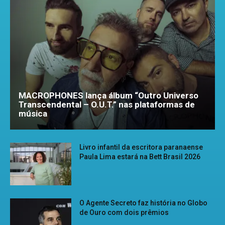
MACROPHONES lança álbum “Outro Universo
Transcendental – O.U.T.” nas plataformas de
música
Livro infantil da escritora paranaense
Paula Lima estará na Bett Brasil 2026
O Agente Secreto faz história no Globo
de Ouro com dois prêmios