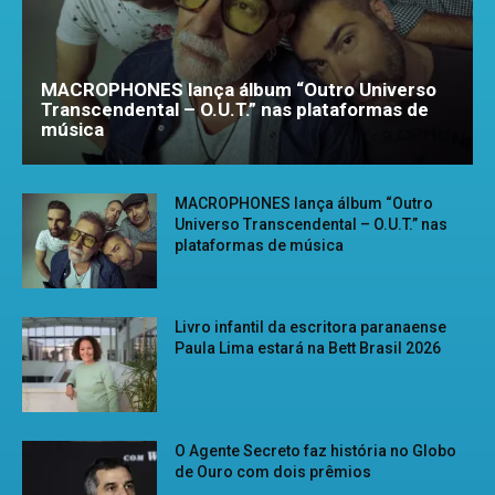
MACROPHONES lança álbum “Outro Universo
Transcendental – O.U.T.” nas plataformas de
música
MACROPHONES lança álbum “Outro
Universo Transcendental – O.U.T.” nas
plataformas de música
Livro infantil da escritora paranaense
Paula Lima estará na Bett Brasil 2026
O Agente Secreto faz história no Globo
de Ouro com dois prêmios