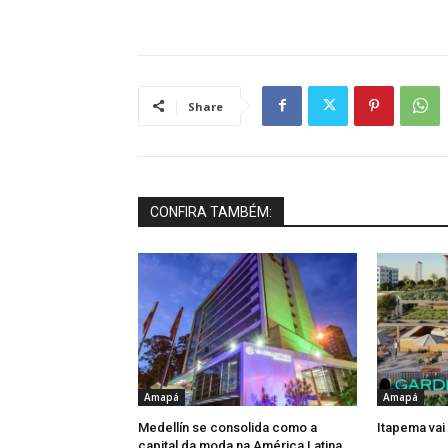
Share
CONFIRA TAMBÉM:
Amapá
Amapá
Medellín se consolida como a
Itapema vai
capital da moda na América Latina