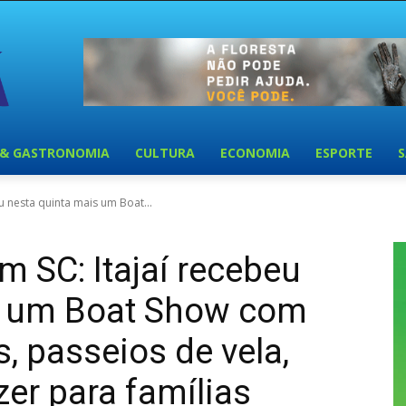
 & GASTRONOMIA
CULTURA
ECONOMIA
ESPORTE
u nesta quinta mais um Boat...
 SC: Itajaí recebeu
s um Boat Show com
, passeios de vela,
zer para famílias