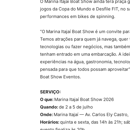
O Marina Itajaí Boat Show ainda terá praça
jogos da Copa do Mundo e Desfile FIT, no sá
performances em bikes de spinning.
“O Marina Itajaí Boat Show é um convite par
Temos atrações para quem já navega, quer 
tecnologias ou fazer negócios, mas também p
tenham entrado em uma embarcação. A ideia
experiências na água, gastronomia, tecnol
pensada para que todos possam aproveitar”, 
Boat Show Eventos.
SERVIÇO:
O que:
Marina Itajaí Boat Show 2026
Quando:
de 2 a 5 de julho
Onde:
Marina Itajaí — Av. Carlos Ely Castro, 
Horários:
quinta e sexta, das 14h às 21h; sá
evento finaliza às 20h.