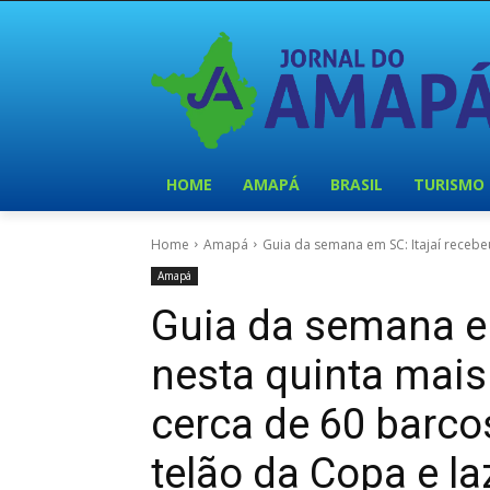
HOME
AMAPÁ
BRASIL
TURISMO
Home
Amapá
Guia da semana em SC: Itajaí recebe
Amapá
Guia da semana em
nesta quinta mai
cerca de 60 barcos
telão da Copa e la