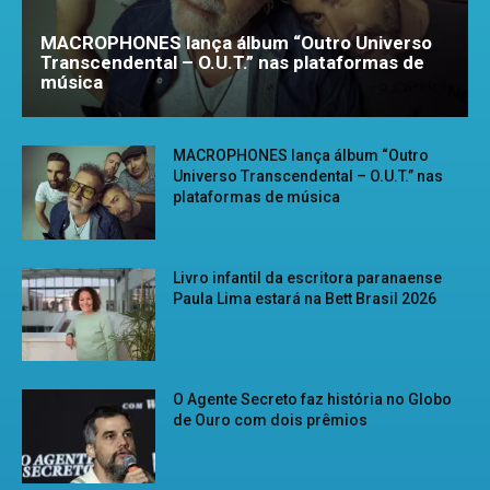
MACROPHONES lança álbum “Outro Universo
Transcendental – O.U.T.” nas plataformas de
música
MACROPHONES lança álbum “Outro
Universo Transcendental – O.U.T.” nas
plataformas de música
Livro infantil da escritora paranaense
Paula Lima estará na Bett Brasil 2026
O Agente Secreto faz história no Globo
de Ouro com dois prêmios