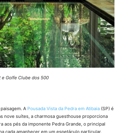
t e Golfe Clube dos 500
a paisagem. A
Pousada Vista da Pedra em Atibaia
(SP) é
as nove suítes, a charmosa guesthouse proporciona
ra aos pés da imponente Pedra Grande, o principal
rma cada amanhecer em um espetáculo particular,