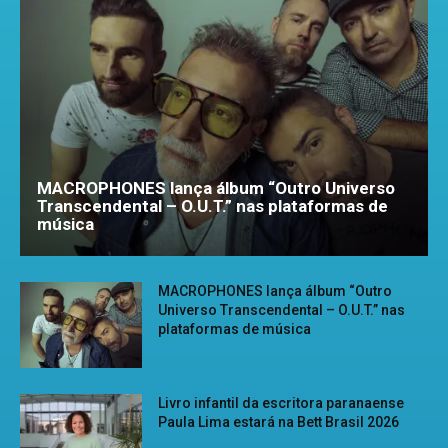
MACROPHONES lança álbum “Outro Universo
Transcendental – O.U.T.” nas plataformas de
música
MACROPHONES lança álbum “Outro
Universo Transcendental – O.U.T.” nas
plataformas de música
Livro infantil da escritora paranaense
Paula Lima estará na Bett Brasil 2026