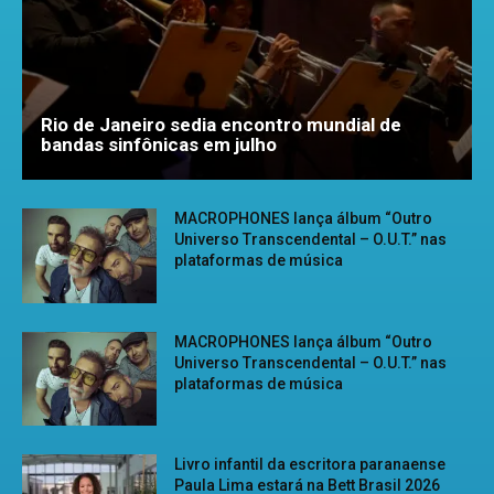
Rio de Janeiro sedia encontro mundial de
bandas sinfônicas em julho
MACROPHONES lança álbum “Outro
Universo Transcendental – O.U.T.” nas
plataformas de música
MACROPHONES lança álbum “Outro
Universo Transcendental – O.U.T.” nas
plataformas de música
Livro infantil da escritora paranaense
Paula Lima estará na Bett Brasil 2026