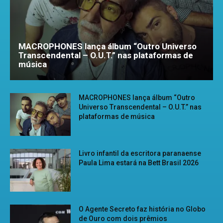
MACROPHONES lança álbum “Outro Universo
Transcendental – O.U.T.” nas plataformas de
música
MACROPHONES lança álbum “Outro
Universo Transcendental – O.U.T.” nas
plataformas de música
Livro infantil da escritora paranaense
Paula Lima estará na Bett Brasil 2026
O Agente Secreto faz história no Globo
de Ouro com dois prêmios