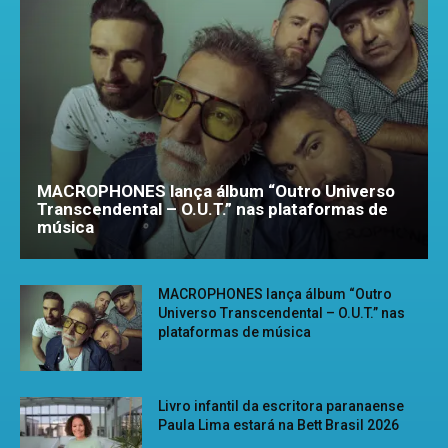
MACROPHONES lança álbum “Outro Universo
Transcendental – O.U.T.” nas plataformas de
música
MACROPHONES lança álbum “Outro
Universo Transcendental – O.U.T.” nas
plataformas de música
Livro infantil da escritora paranaense
Paula Lima estará na Bett Brasil 2026