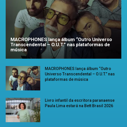
MACROPHONES lança álbum “Outro Universo
Transcendental – O.U.T.” nas plataformas de
música
MACROPHONES lança álbum “Outro
Universo Transcendental – O.U.T.” nas
plataformas de música
Livro infantil da escritora paranaense
Paula Lima estará na Bett Brasil 2026