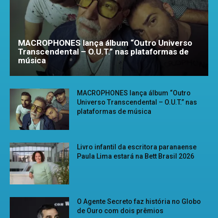
MACROPHONES lança álbum “Outro Universo
Transcendental – O.U.T.” nas plataformas de
música
MACROPHONES lança álbum “Outro
Universo Transcendental – O.U.T.” nas
plataformas de música
Livro infantil da escritora paranaense
Paula Lima estará na Bett Brasil 2026
O Agente Secreto faz história no Globo
de Ouro com dois prêmios