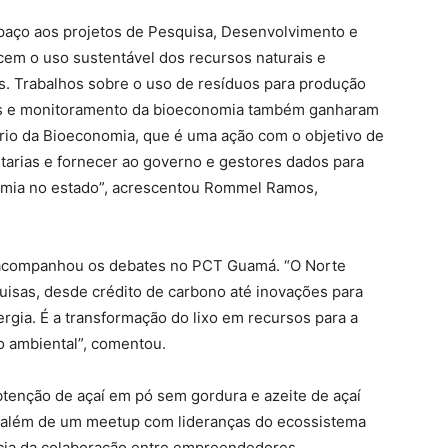
aço aos projetos de Pesquisa, Desenvolvimento e
ecem o uso sustentável dos recursos naturais e
. Trabalhos sobre o uso de resíduos para produção
os e monitoramento da bioeconomia também ganharam
rio da Bioeconomia, que é uma ação com o objetivo de
etarias e fornecer ao governo e gestores dados para
omia no estado”, acrescentou Rommel Ramos,
, acompanhou os debates no PCT Guamá. “O Norte
isas, desde crédito de carbono até inovações para
rgia. É a transformação do lixo em recursos para a
o ambiental”, comentou.
btenção de açaí em pó sem gordura e azeite de açaí
, além de um meetup com lideranças do ecossistema
cia da colaboração entre empreendedores,