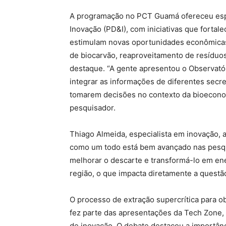
A programação no PCT Guamá ofereceu esp
Inovação (PD&I), com iniciativas que fortal
estimulam novas oportunidades econômicas
de biocarvão, reaproveitamento de resídu
destaque. “A gente apresentou o Observató
integrar as informações de diferentes secr
tomarem decisões no contexto da bioecon
pesquisador.
Thiago Almeida, especialista em inovação
como um todo está bem avançado nas pesqu
melhorar o descarte e transformá-lo em ene
região, o que impacta diretamente a questã
O processo de extração supercrítica para o
fez parte das apresentações da Tech Zone
de inovação. O debate destacou a importân