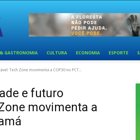
 & GASTRONOMIA
CULTURA
ECONOMIA
ESPORTE
ntável: Tech Zone movimenta a COP30 no PCT...
ade e futuro
h Zone movimenta a
uamá