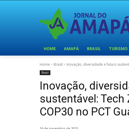
HOME
AMAPÁ
BRASIL
TURISMO
Home
Brasil
Inovação, diversidade e futuro suste
Brasil
Inovação, diversid
sustentável: Tec
COP30 no PCT G
16 de novembro de 2025