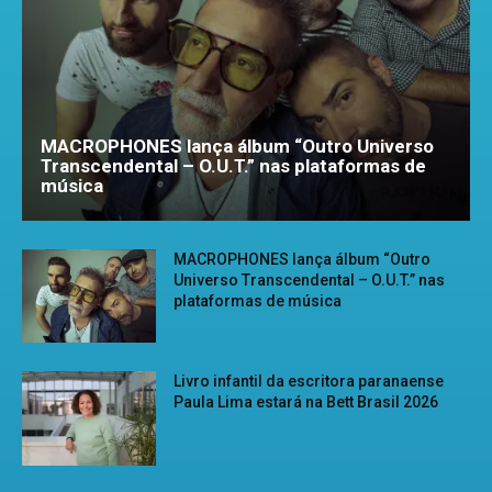
MACROPHONES lança álbum “Outro Universo
Transcendental – O.U.T.” nas plataformas de
música
MACROPHONES lança álbum “Outro
Universo Transcendental – O.U.T.” nas
plataformas de música
Livro infantil da escritora paranaense
Paula Lima estará na Bett Brasil 2026