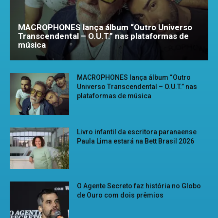
MACROPHONES lança álbum “Outro Universo
Transcendental – O.U.T.” nas plataformas de
música
MACROPHONES lança álbum “Outro
Universo Transcendental – O.U.T.” nas
plataformas de música
Livro infantil da escritora paranaense
Paula Lima estará na Bett Brasil 2026
O Agente Secreto faz história no Globo
de Ouro com dois prêmios