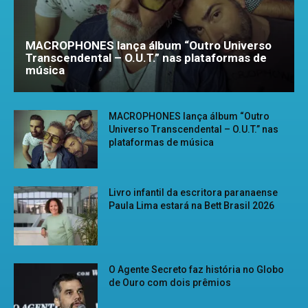
MACROPHONES lança álbum “Outro Universo
Transcendental – O.U.T.” nas plataformas de
música
MACROPHONES lança álbum “Outro
Universo Transcendental – O.U.T.” nas
plataformas de música
Livro infantil da escritora paranaense
Paula Lima estará na Bett Brasil 2026
O Agente Secreto faz história no Globo
de Ouro com dois prêmios