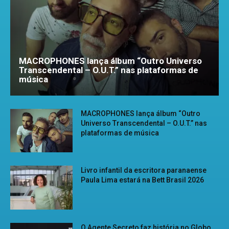
MACROPHONES lança álbum “Outro Universo
Transcendental – O.U.T.” nas plataformas de
música
MACROPHONES lança álbum “Outro
Universo Transcendental – O.U.T.” nas
plataformas de música
Livro infantil da escritora paranaense
Paula Lima estará na Bett Brasil 2026
O Agente Secreto faz história no Globo