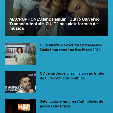
MACROPHONES lança álbum “Outro Universo
Transcendental – O.U.T.” nas plataformas de
música
Livro infantil da escritora paranaense
Paula Lima estará na Bett Brasil 2026
O Agente Secreto faz história no Globo
de Ouro com dois prêmios
Setor cultural emprega 5,9 milhões de
pessoas no Brasil