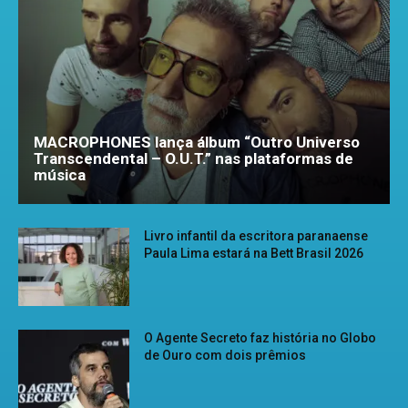
MACROPHONES lança álbum “Outro Universo
Transcendental – O.U.T.” nas plataformas de
música
Livro infantil da escritora paranaense
Paula Lima estará na Bett Brasil 2026
O Agente Secreto faz história no Globo
de Ouro com dois prêmios