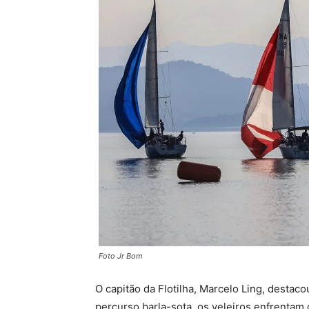
Foto Jr Bom
O capitão da Flotilha, Marcelo Ling, destac
percurso barla-sota, os veleiros enfrentam