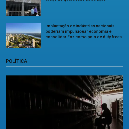
Implantação de indústrias nacionais
poderiam impulsionar economia e
consolidar Foz como polo de duty frees
POLÍTICA