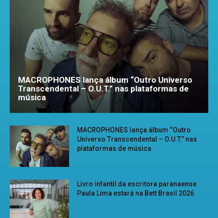
MACROPHONES lança álbum “Outro Universo
Transcendental – O.U.T.” nas plataformas de
música
MACROPHONES lança álbum “Outro
Universo Transcendental – O.U.T.” nas
plataformas de música
Livro infantil da escritora paranaense
Paula Lima estará na Bett Brasil 2026