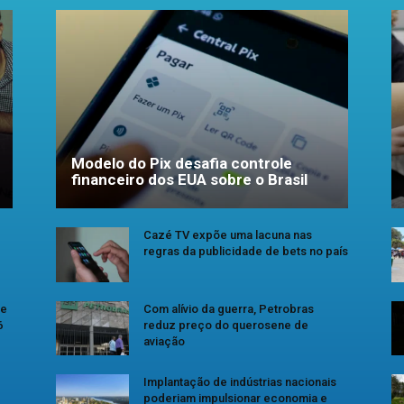
Modelo do Pix desafia controle
financeiro dos EUA sobre o Brasil
Cazé TV expõe uma lacuna nas
regras da publicidade de bets no país
se
Com alívio da guerra, Petrobras
6
reduz preço do querosene de
aviação
Implantação de indústrias nacionais
poderiam impulsionar economia e