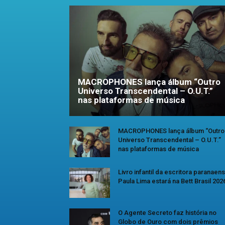
MACROPHONES lança álbum “Outro
Universo Transcendental – O.U.T.”
nas plataformas de música
MACROPHONES lança álbum “Outro
Universo Transcendental – O.U.T.”
nas plataformas de música
Livro infantil da escritora paranaen
Paula Lima estará na Bett Brasil 202
O Agente Secreto faz história no
Globo de Ouro com dois prêmios