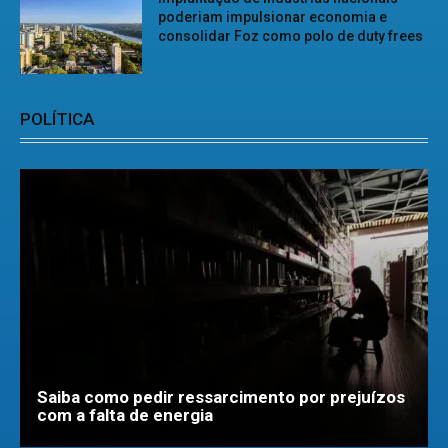
poderiam impulsionar economia e
consolidar Foz como polo de duty frees
POLÍTICA
Saiba como pedir ressarcimento por prejuízos
com a falta de energia