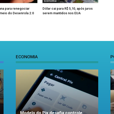
Economia
na para renegociar
Dólar cai para R$ 5,10, após juros
 meio do Desenrola 2.0
serem mantidos nos EUA
ECONOMIA
P
Modelo do Pix desafia controle