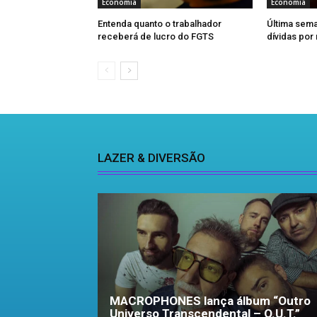
Economia
Economia
Entenda quanto o trabalhador
Última sema
receberá de lucro do FGTS
dívidas por
LAZER & DIVERSÃO
MACROPHONES lança álbum “Outro
Universo Transcendental – O.U.T.”