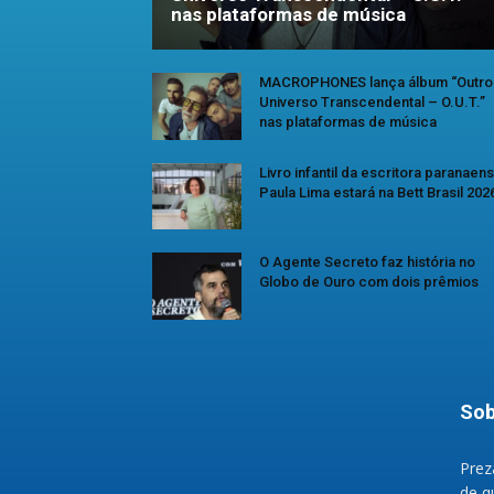
nas plataformas de música
MACROPHONES lança álbum “Outro
Universo Transcendental – O.U.T.”
nas plataformas de música
Livro infantil da escritora paranaen
Paula Lima estará na Bett Brasil 202
O Agente Secreto faz história no
Globo de Ouro com dois prêmios
Sob
Prez
de q