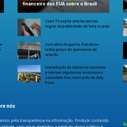
financeiro dos EUA sobre o Brasil
Cazé TV expõe uma lacuna nas
regras da publicidade de bets no país
se
Com alívio da guerra, Petrobras
6
reduz preço do querosene de
aviação
Implantação de indústrias nacionais
poderiam impulsionar economia e
consolidar Foz como polo de duty
frees
re nós
amos pela transparência na informação. Produzir conteúdo
ualidade, sem estar atrelados a nenhum grupo político é