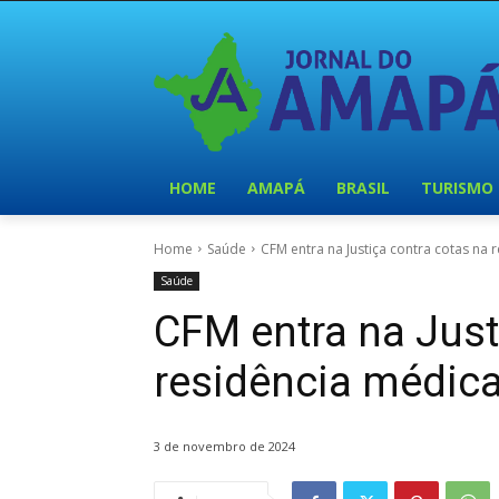
HOME
AMAPÁ
BRASIL
TURISMO
Home
Saúde
CFM entra na Justiça contra cotas na 
Saúde
CFM entra na Just
residência médic
3 de novembro de 2024