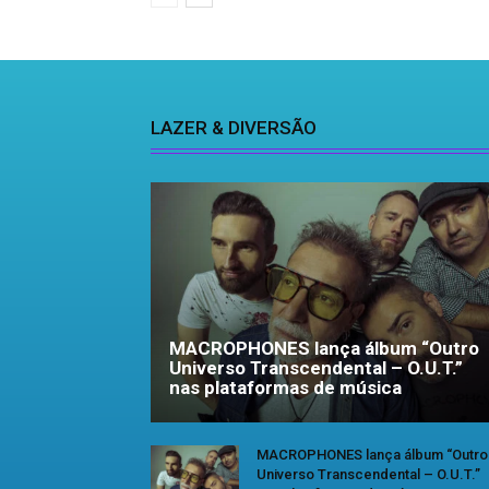
LAZER & DIVERSÃO
MACROPHONES lança álbum “Outro
Universo Transcendental – O.U.T.”
nas plataformas de música
MACROPHONES lança álbum “Outro
Universo Transcendental – O.U.T.”