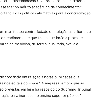
i criar discriminação reversa.” O conselho defende
 baseada “no mérito acadêmico de conhecimento.”
rtância das políticas afirmativas para a concretização
ém manifestou contrariedade em relação ao critério de
 o entendimento de que todos que farão a prova de
rso de medicina, de forma igualitária, avalia a
discordância em relação a notas publicadas que
vas nos editais do Enare.” A empresa lembra que as
tão previstas em lei e há respaldo do Supremo Tribunal
seleção para ingresso no ensino superior público.”