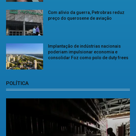
Com alívio da guerra, Petrobras reduz
preço do querosene de aviação
Implantação de indústrias nacionais
poderiam impulsionar economia e
consolidar Foz como polo de duty frees
POLÍTICA