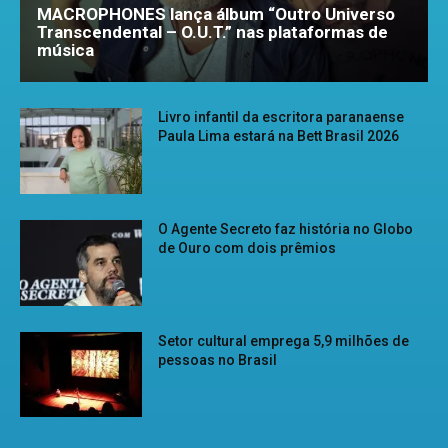
MACROPHONES lança álbum “Outro Universo
Transcendental – O.U.T.” nas plataformas de
música
Livro infantil da escritora paranaense
Paula Lima estará na Bett Brasil 2026
O Agente Secreto faz história no Globo
de Ouro com dois prêmios
Setor cultural emprega 5,9 milhões de
pessoas no Brasil