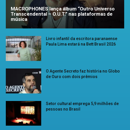
MACROPHONES lança álbum “Outro Universo
Transcendental – O.U.T.” nas plataformas de
música
Livro infantil da escritora paranaense
Paula Lima estará na Bett Brasil 2026
O Agente Secreto faz história no Globo
de Ouro com dois prêmios
Setor cultural emprega 5,9 milhões de
pessoas no Brasil