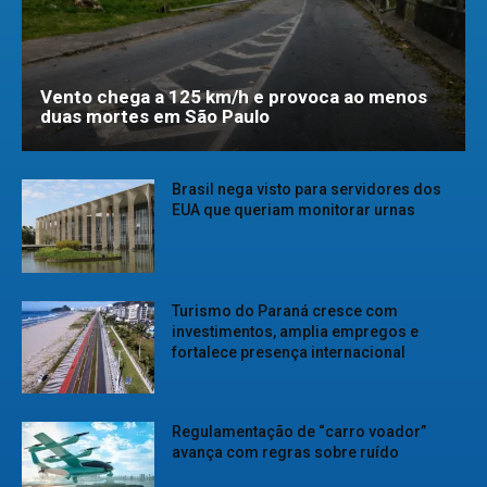
Vento chega a 125 km/h e provoca ao menos
duas mortes em São Paulo
Brasil nega visto para servidores dos
EUA que queriam monitorar urnas
Turismo do Paraná cresce com
investimentos, amplia empregos e
fortalece presença internacional
Regulamentação de “carro voador”
avança com regras sobre ruído