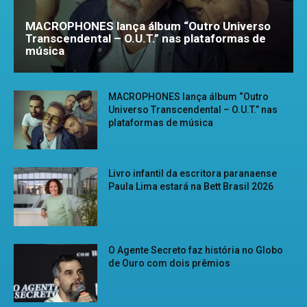
MACROPHONES lança álbum “Outro Universo
Transcendental – O.U.T.” nas plataformas de
música
MACROPHONES lança álbum “Outro
Universo Transcendental – O.U.T.” nas
plataformas de música
Livro infantil da escritora paranaense
Paula Lima estará na Bett Brasil 2026
O Agente Secreto faz história no Globo
de Ouro com dois prêmios