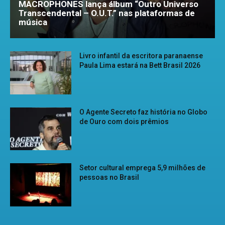
MACROPHONES lança álbum “Outro Universo
Transcendental – O.U.T.” nas plataformas de
música
Livro infantil da escritora paranaense
Paula Lima estará na Bett Brasil 2026
O Agente Secreto faz história no Globo
de Ouro com dois prêmios
Setor cultural emprega 5,9 milhões de
pessoas no Brasil