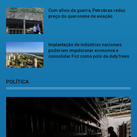
Com alívio da guerra, Petrobras reduz
preço do querosene de aviação
Implantação de indústrias nacionais
poderiam impulsionar economia e
consolidar Foz como polo de duty frees
POLÍTICA