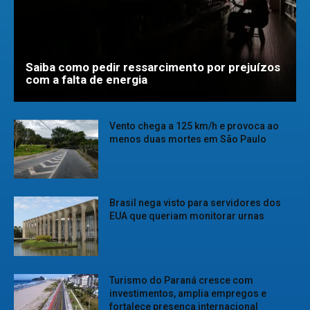
Saiba como pedir ressarcimento por prejuízos
com a falta de energia
Vento chega a 125 km/h e provoca ao
menos duas mortes em São Paulo
Brasil nega visto para servidores dos
EUA que queriam monitorar urnas
Turismo do Paraná cresce com
investimentos, amplia empregos e
fortalece presença internacional