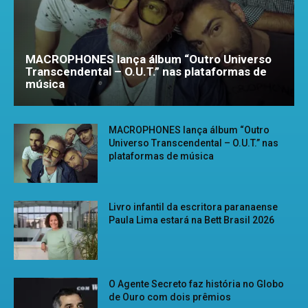
MACROPHONES lança álbum “Outro Universo
Transcendental – O.U.T.” nas plataformas de
música
MACROPHONES lança álbum “Outro
Universo Transcendental – O.U.T.” nas
plataformas de música
Livro infantil da escritora paranaense
Paula Lima estará na Bett Brasil 2026
O Agente Secreto faz história no Globo
de Ouro com dois prêmios