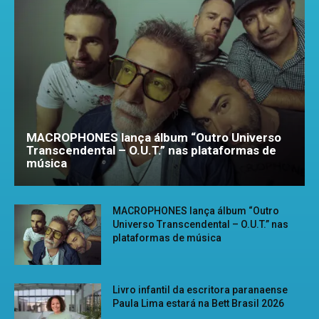
MACROPHONES lança álbum “Outro Universo
Transcendental – O.U.T.” nas plataformas de
música
MACROPHONES lança álbum “Outro
Universo Transcendental – O.U.T.” nas
plataformas de música
Livro infantil da escritora paranaense
Paula Lima estará na Bett Brasil 2026