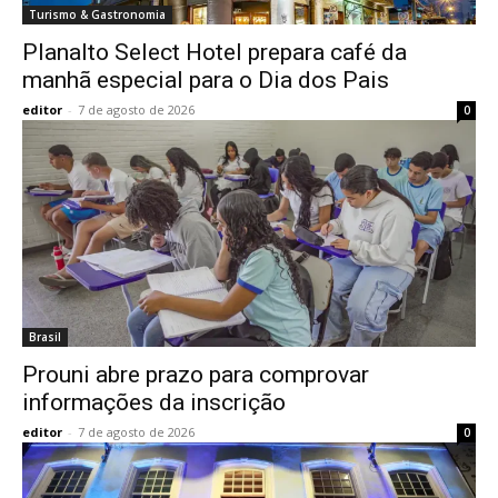
Turismo & Gastronomia
Planalto Select Hotel prepara café da
manhã especial para o Dia dos Pais
editor
-
7 de agosto de 2026
0
Brasil
Prouni abre prazo para comprovar
informações da inscrição
editor
-
7 de agosto de 2026
0