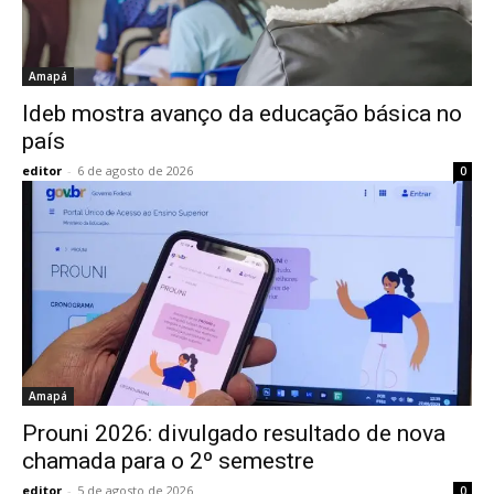
Amapá
Ideb mostra avanço da educação básica no
país
editor
-
6 de agosto de 2026
0
Amapá
Prouni 2026: divulgado resultado de nova
chamada para o 2º semestre
editor
-
5 de agosto de 2026
0