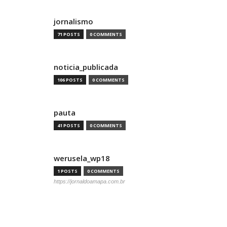
jornalismo
71 POSTS
0 COMMENTS
noticia_publicada
106 POSTS
0 COMMENTS
pauta
41 POSTS
0 COMMENTS
werusela_wp18
1 POSTS
0 COMMENTS
https://jornaldoamapa.com.br