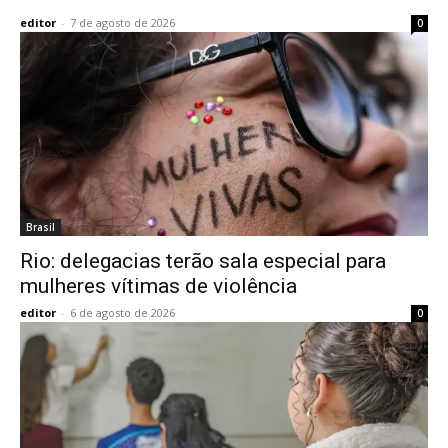
editor
-
7 de agosto de 2026
0
Brasil
Rio: delegacias terão sala especial para
mulheres vítimas de violência
editor
-
6 de agosto de 2026
0