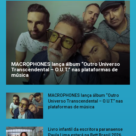
MACROPHONES lança álbum “Outro Universo
Transcendental – O.U.T.” nas plataformas de
música
MACROPHONES lança álbum “Outro
Universo Transcendental – O.U.T.” nas
plataformas de música
Livro infantil da escritora paranaense
Paula Lima estará na Bett Brasil 2026