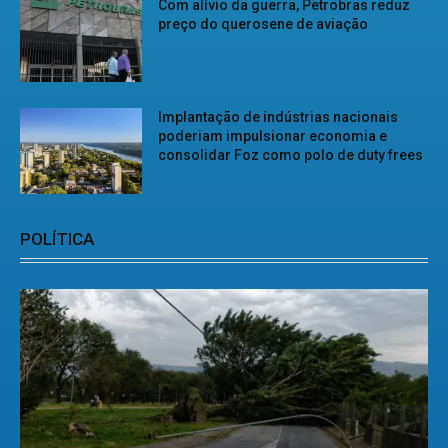
Com alívio da guerra, Petrobras reduz
preço do querosene de aviação
Implantação de indústrias nacionais
poderiam impulsionar economia e
consolidar Foz como polo de duty frees
POLÍTICA