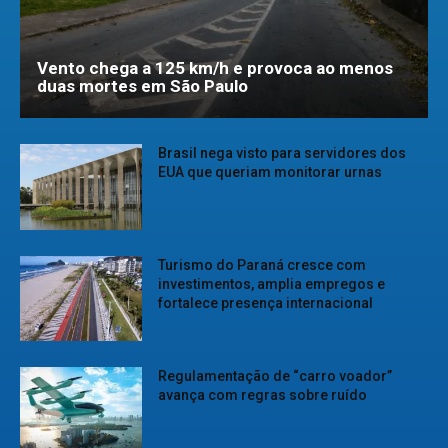
Vento chega a 125 km/h e provoca ao menos
duas mortes em São Paulo
Brasil nega visto para servidores dos
EUA que queriam monitorar urnas
Turismo do Paraná cresce com
investimentos, amplia empregos e
fortalece presença internacional
Regulamentação de “carro voador”
avança com regras sobre ruído