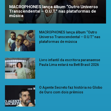
MACROPHONES lança álbum “Outro Universo
Transcendental – O.U.T.” nas plataformas de
música
MACROPHONES lança álbum “Outro
Universo Transcendental – O.U.T.” nas
plataformas de música
Livro infantil da escritora paranaense
Paula Lima estará na Bett Brasil 2026
O Agente Secreto faz história no Globo
de Ouro com dois prêmios