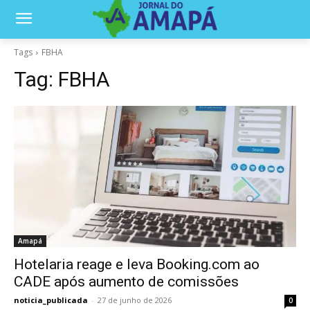
Tags
FBHA
Tag:
FBHA
Amapá
Hotelaria reage e leva Booking.com ao
CADE após aumento de comissões
noticia_publicada
-
27 de junho de 2026
0