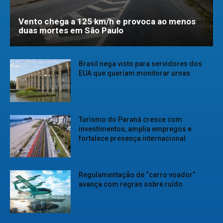
Vento chega a 125 km/h e provoca ao menos
duas mortes em São Paulo
Brasil nega visto para servidores dos
EUA que queriam monitorar urnas
Turismo do Paraná cresce com
investimentos, amplia empregos e
fortalece presença internacional
Regulamentação de “carro voador”
avança com regras sobre ruído