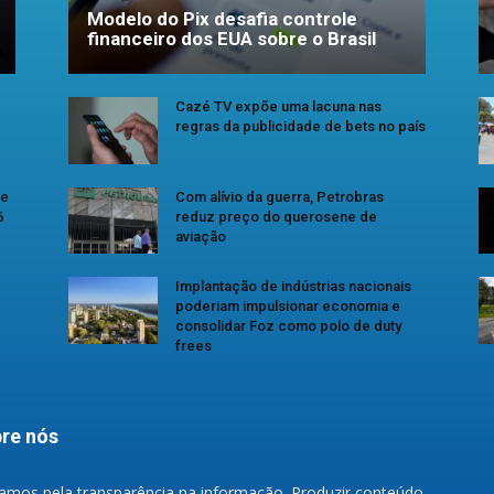
Modelo do Pix desafia controle
financeiro dos EUA sobre o Brasil
Cazé TV expõe uma lacuna nas
regras da publicidade de bets no país
se
Com alívio da guerra, Petrobras
6
reduz preço do querosene de
aviação
Implantação de indústrias nacionais
poderiam impulsionar economia e
consolidar Foz como polo de duty
frees
re nós
amos pela transparência na informação. Produzir conteúdo