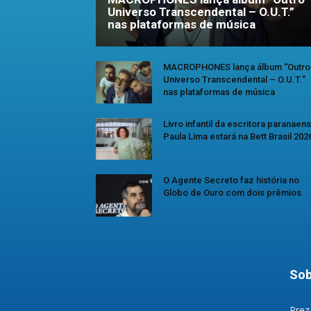
Universo Transcendental – O.U.T.”
nas plataformas de música
MACROPHONES lança álbum “Outro
Universo Transcendental – O.U.T.”
nas plataformas de música
Livro infantil da escritora paranaen
Paula Lima estará na Bett Brasil 202
O Agente Secreto faz história no
Globo de Ouro com dois prêmios
Sob
Prez