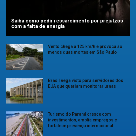
Saiba como pedir ressarcimento por prejuízos
com a falta de energia
Vento chega a 125 km/h e provoca ao
menos duas mortes em São Paulo
Brasil nega visto para servidores dos
EUA que queriam monitorar urnas
Turismo do Paraná cresce com
investimentos, amplia empregos e
fortalece presença internacional