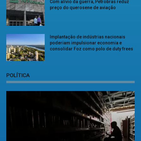
Com alívio da guerra, Petrobras reduz
preço do querosene de aviação
Implantação de indústrias nacionais
poderiam impulsionar economia e
consolidar Foz como polo de duty frees
POLÍTICA