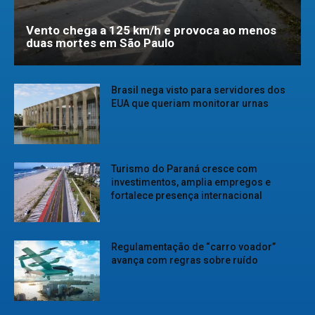
Vento chega a 125 km/h e provoca ao menos
duas mortes em São Paulo
Brasil nega visto para servidores dos
EUA que queriam monitorar urnas
Turismo do Paraná cresce com
investimentos, amplia empregos e
fortalece presença internacional
Regulamentação de “carro voador”
avança com regras sobre ruído